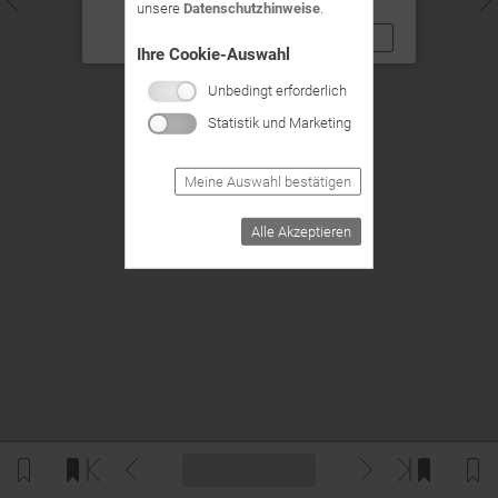
Sie es später erneut.
unsere
Datenschutzhinweise
.
OK
Ihre Cookie-Auswahl
Unbedingt erforderlich
Statistik und Marketing
Meine Auswahl bestätigen
Alle Akzeptieren