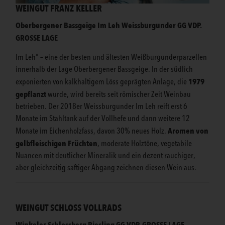
WEINGUT FRANZ KELLER
Oberbergener Bassgeige Im Leh Weissburgunder GG
VDP.
GROSSE LAGE
Im Leh" – eine der besten und ältesten Weißburgunderparzellen
innerhalb der Lage Oberbergener Bassgeige. In der südlich
1979
exponierten von kalkhaltigem Löss geprägten Anlage, die
gepflanzt
wurde, wird bereits seit römischer Zeit Weinbau
betrieben. Der 2018er Weissburgunder Im Leh reift erst 6
Monate im Stahltank auf der Vollhefe und dann weitere 12
Aromen von
Monate im Eichenholzfass, davon 30% neues Holz.
gelbfleischigen Früchten
, moderate Holztöne, vegetabile
Nuancen mit deutlicher Mineralik und ein dezent rauchiger,
aber gleichzeitig saftiger Abgang zeichnen diesen Wein aus.
WEINGUT SCHLOSS VOLLRADS
Winkeler Schlossberg Riesling GG
VDP. GROSSE LAGE