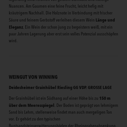
Nuancen. Am Gaumen eine feine Frucht, leicht hefig mit
kräutrigem Nachhall. Die Holznote in Verbindung mit frischer
Länge und
Säure und feinem Gerbstoff verleihen diesem Wein
Eleganz
. Ein Wein der schon jung zu begeistern weiß, mit ein
paar Jahren Lagerung aber erst sein volles Potenzial ausschöpfen
wird.
WEINGUT VON WINNING
Deidesheimer Grainhübel Riesling GG VDP.
GROSSE LAGE
150 m
Der Grainhübel ist ein Südhang auf einer Höhe bis zu
über dem Meeresspiegel
. Der Boden ist geprägt von lehmigem
Sand bis Lehm, stellenweise findet man auch mergeligen Ton
vor. Er gehört zu den typischen
Buntsandsteinverwitterungsböden der Rheingrabenabsenkung.