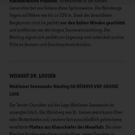
handwerkliche Präzision
. So entstehen in der vierten
Generation bei van Volxem diese Spitzenweine. Die Weinberge
liegen auf Höhen von bis zu 320 m. Dank des bewaldeten
vor den kalten Winden geschützt
Bergkamms sind sie perfekt
und profitieren von der langen Sonneneinstrahlung. Der
Riesling eignet sich perfekt zur Lagerung und entwickelt so eine
Fülle an Aromen und Geschmackseindrücken.
WEINGUT DR. LOOSEN
Wehlener Sonnenuhr Riesling GG RÉSERVE VDP. GROSSE
LAGE
Der Terroir-Charakter auf der Lage Wehlener Sonnenuhr ist
unvergleichlich. Der Weinberg von Dr. Loosen weist kaum Ober-
oder Mutterboden auf, sondern fast ausschließlich gebrochene,
Platten aus Blauschiefer des Moseltals
verwitterte
. Bei einer
Riesling Auslese wie dieser ist der klare, reine Charakter in