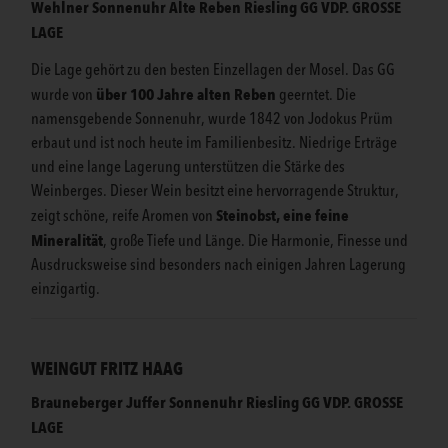
Wehlner Sonnenuhr Alte Reben Riesling GG
VDP. GROSSE
LAGE
Die Lage gehört zu den besten Einzellagen der Mosel. Das GG
über 100 Jahre alten Reben
wurde von
geerntet. Die
namensgebende Sonnenuhr, wurde 1842 von Jodokus Prüm
erbaut und ist noch heute im Familienbesitz. Niedrige Erträge
und eine lange Lagerung unterstützen die Stärke des
Weinberges. Dieser Wein besitzt eine hervorragende Struktur,
Steinobst, eine feine
zeigt schöne, reife Aromen von
Mineralität
, große Tiefe und Länge. Die Harmonie, Finesse und
Ausdrucksweise sind besonders nach einigen Jahren Lagerung
einzigartig.
WEINGUT FRITZ HAAG
Brauneberger Juffer Sonnenuhr Riesling
GG
VDP. GROSSE
LAGE