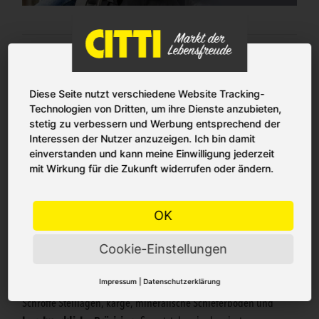
Diese Seite nutzt verschiedene Website Tracking-
Technologien von Dritten, um ihre Dienste anzubieten,
stetig zu verbessern und Werbung entsprechend der
Interessen der Nutzer anzuzeigen. Ich bin damit
einverstanden und kann meine Einwilligung jederzeit
mit Wirkung für die Zukunft widerrufen oder ändern.
OK
Cookie-Einstellungen
WEINGUT VAN VOLXEM
Ockfener Bockstein Riesling GG VDP. GROSSE LAGE
Impressum
|
Datenschutzerklärung
Schroffe Steillagen, karge, mineralische Schieferböden und