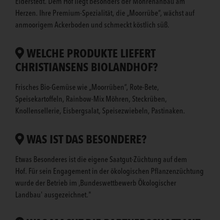
Eiderstedt. Dem Hof liegt besonders der Möhrenanbau am
Herzen. Ihre Premium-Spezialität, die „Moorrübe“, wächst auf
anmoorigem Ackerboden und schmeckt köstlich süß.
WELCHE PRODUKTE LIEFERT
CHRISTIANSENS BIOLANDHOF?
Frisches Bio-Gemüse wie „Moorrüben“, Rote-Bete,
Speisekartoffeln, Rainbow-Mix Möhren, Steckrüben,
Knollensellerie, Eisbergsalat, Speisezwiebeln, Pastinaken.
WAS IST DAS BESONDERE?
Etwas Besonderes ist die eigene Saatgut-Züchtung auf dem
Hof. Für sein Engagement in der ökologischen Pflanzenzüchtung
wurde der Betrieb im ‚Bundeswettbewerb Ökologischer
Landbau' ausgezeichnet."