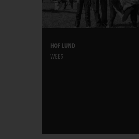
HOF LUND
WEES