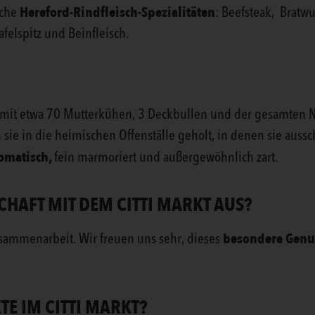
Hereford-Rindfleisch-Spezialitäten
sche
: Beefsteak, Bratwu
afelspitz und Beinfleisch.
mit etwa 70 Mutterkühen, 3 Deckbullen und der gesamten Na
e in die heimischen Offenställe geholt, in denen sie aussch
omatisch,
fein marmoriert und außergewöhnlich zart.
HAFT MIT DEM CITTI MARKT AUS?
besondere Genu
sammenarbeit. Wir freuen uns sehr, dieses
TE IM CITTI MARKT?