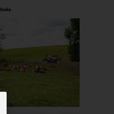
htheke
.