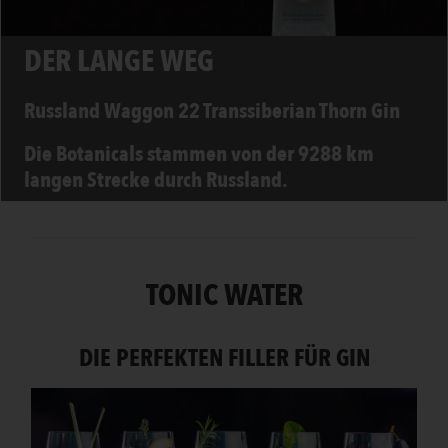
DER LANGE WEG
DAS CHAMÄLEON
Russland
Österreich - Innsbruck
Waggon 22 Transsiberian Thorn Gin
The Illusionist Dry Gin
Die Botanicals stammen von
Der tiefblaue Gin verwandelt
der 9288 km
sich mit Tonic in
langen Strecke durch Russland.
einen rosafarbenen Gin.
TONIC WATER
DIE PERFEKTEN FILLER FÜR GIN