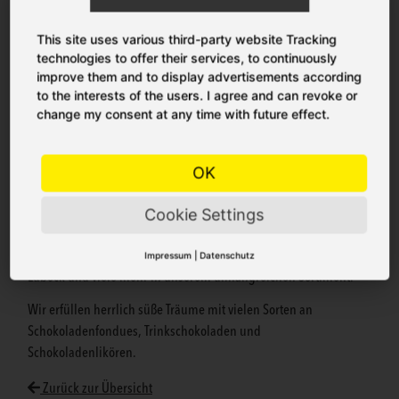
This site uses various third-party website Tracking
technologies to offer their services, to continuously
improve them and to display advertisements according
CONFISERIE - EDLE VERFÜHRUNG
to the interests of the users. I agree and can revoke or
change my consent at any time with future effect.
Unsere Confiserie-Abteilung präsentiert sich mit bis zu 400
Metern Regalen, in denen wir alle namhaften Marken im
OK
Confiserie- und Süßwarenbereich darbieten.
Cookie Settings
Sie finden unter anderem Pralinen- und
Schokoladenspezialitäten der Firmen Peters, Kunder, Valrhona
Impressum
|
Datenschutz
und Zotter, bewährte Marzipan-Klassiker von Niederegger aus
Lübeck und viele mehr in unserem umfangreichen Sortiment.
Wir erfüllen herrlich süße Träume mit vielen Sorten an
Schokoladenfondues, Trinkschokoladen und
Schokoladenlikören.
Zurück zur Übersicht