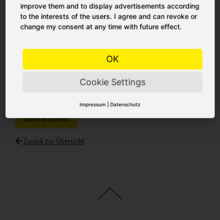
improve them and to display advertisements according
to the interests of the users. I agree and can revoke or
change my consent at any time with future effect.
OK
seit November 2019
Die CITTI Märkte sind
Fördermitglied von
FEINHEIMISCH. Wir sind stolz darauf und freuen uns, ein Teil
Cookie Settings
dieser Gemeinschaft sein zu dürfen! Entdecken Sie unsere über
25 FEINHEIMISCH-Lieferanten:
Impressum
|
Datenschutz
Mehr erfahren
Zurück zur Übersicht