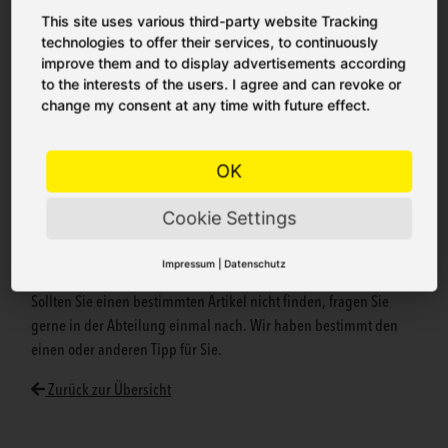
This site uses various third-party website Tracking
technologies to offer their services, to continuously
improve them and to display advertisements according
to the interests of the users. I agree and can revoke or
change my consent at any time with future effect.
SAUBER UND FRISCH BIS IN DEN LETZTEN
WINKEL
OK
Der Hausputz gestaltet sich angenehmer, wenn man das richtige
Putzzeug zur Hand hat. Bei uns bekommen Sie gebräuchliche,
Cookie Settings
neu entwickelte und Großverbraucher-Produkte, die neuen Glanz
in Ihre Hütte bringen.
Impressum
|
Datenschutz
Sollten Sie einen bestimmten Artikel nicht finden, fragen Sie
gerne in der Abteilung einmal nach. Wir haben bestimmt den
einen oder anderen Tipp für Sie.
Zurück zur Übersicht