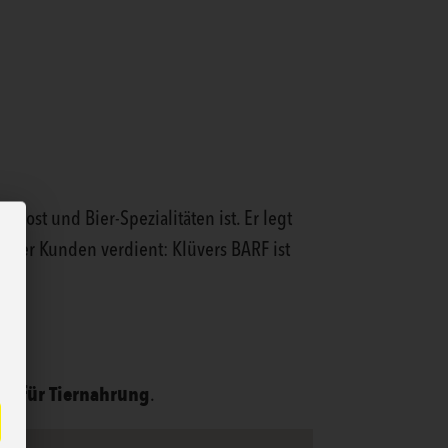
kost und Bier-Spezialitäten ist. Er legt
erer Kunden verdient: Klüvers BARF ist
ng für Tiernahrung
.