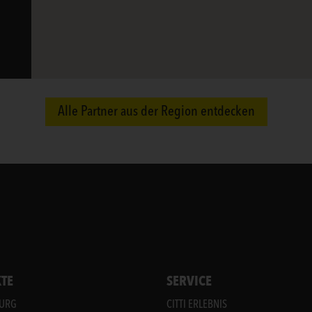
Alle Partner aus der Region entdecken
TE
SERVICE
BURG
CITTI ERLEBNIS