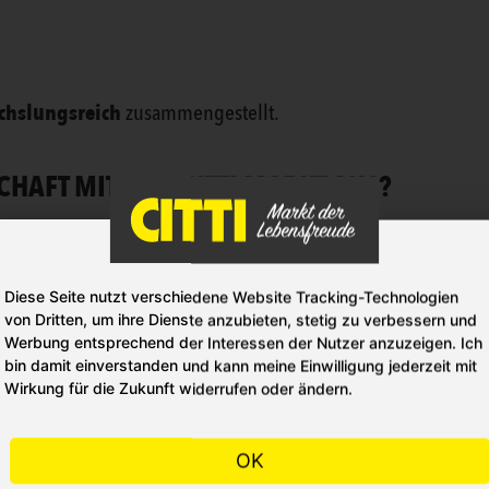
hslungsreich
zusammengestellt.
HAFT MIT DEM CITTI MARKT AUS?
aber Olaf Klüver, der auch unser langjähriger Partner für Fein
nste Qualitäts-Leckerbissen
haben sich auch die Hunde uns
Diese Seite nutzt verschiedene Website Tracking-Technologien
von Dritten, um ihre Dienste anzubieten, stetig zu verbessern und
Werbung entsprechend der Interessen der Nutzer anzuzeigen. Ich
bin damit einverstanden und kann meine Einwilligung jederzeit mit
TE IM CITTI MARKT?
Wirkung für die Zukunft widerrufen oder ändern.
Abteilu
ktur finden Sie in Ihrem CITTI Markt in Kiel in der
OK